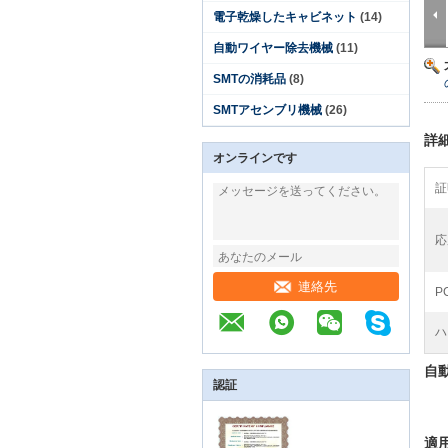
電子乾燥したキャビネット
(14)
自動ワイヤー除去機械
(11)
SMTの消耗品
(8)
SMTアセンブリ機械
(26)
詳
オンラインです
証
応
連絡先
P
ハ
自
認証
適