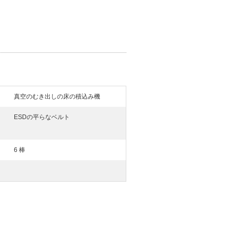
真空のむき出しの床の積込み機
ESDの平らなベルト
6 棒