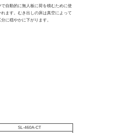
中で自動的に無人板に荷を積むために使
かれます。むき出しの床は真空によって
区分に穏やかに下がります。
SL-460A-CT