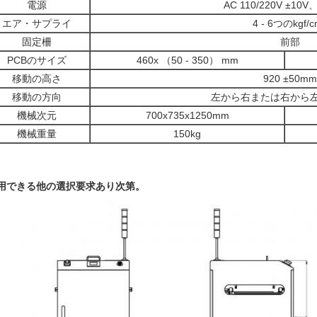
電源
AC 110/220V ±10V
エア・サプライ
4 -
6つのkgf/c
固定柵
前部
PCBのサイズ
460x （50 - 350） mm
移動の高さ
920 ±50mm
移動の方向
左から右または右から
機械次元
700x735x1250mm
機械重量
150kg
利用できる他の選択要求あり次第。