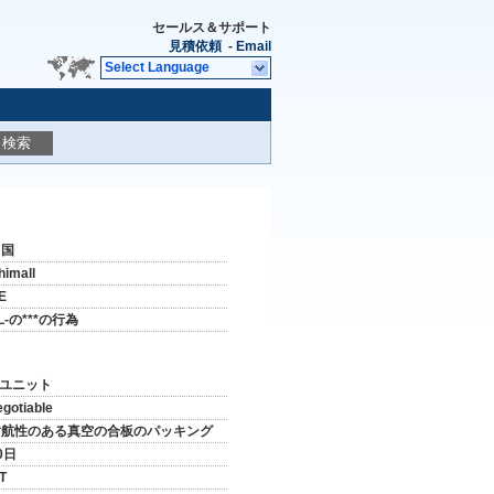
セールス＆サポート
見積依頼
-
Email
Select Language
検索
中国
himall
E
L-の***の行為
 ユニット
egotiable
耐航性のある真空の合板のパッキング
0日
/T