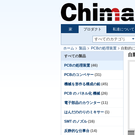
家
プロダクト
私達について
ホーム
製品
PCBの処理装置
自動的に
自
すべての製品
PCBの処理装置
(46)
PCBのコンベヤー
(31)
機械を形作る構成の鉛
(45)
PCB の パネル化 機械
(26)
電子部品のカウンター
(11)
はんだののりのミキサー
(1)
SMT のノズル
(16)
反静的な仕事台
(14)