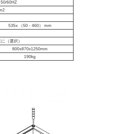
、50/60HZ
m2
535x （50 - 460） mm
左に（選択）
800x870x1250mm
190kg