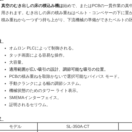
真空のむき出しの床の積込み機は
始めで、またはPCBの一貫作業の真
用されます。むき出しの床の積み重ねはベルト・コンベヤーの下に置
積み重ねから一つずつ持ち上がり、下流機械の準備ができたベルトの
徴
オムロン PLCによって制御される。
タッチ画面による容易な操作。
大容量。
適用範囲が広い吸引の設計、調節可能な吸引の位置。
PCBの積み重ねを取除かないで選択可能なバイパス モード。
手動クランクによる幅の調節システム。
機械状態のためのタワー ライト表示。
SMEMAインターフェイス。
証明されるセリウム。
定
モデル
SL-350A-CT