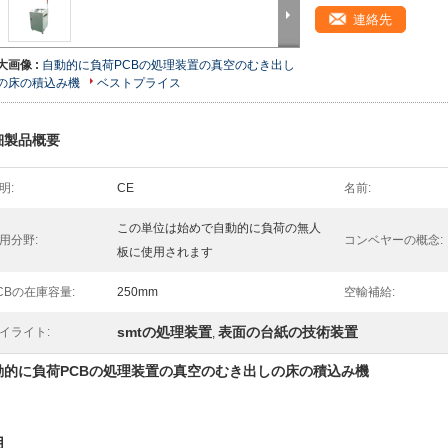
連絡先
大画像 :
自動的に負荷PCBの処理装置の真空のむき出し
の床の積込み機
ベストプライス
細製品概要
明:
CE
名前:
この単位は始めで自動的に負荷の無人
用分野:
コンベヤーの概念:
板に使用されます
CBの在庫容量:
250mm
空輸補給:
smtの処理装置
表面の台紙の技術装置
イライト:
,
動的に負荷PCBの処理装置の真空のむき出しの床の積込み機
用