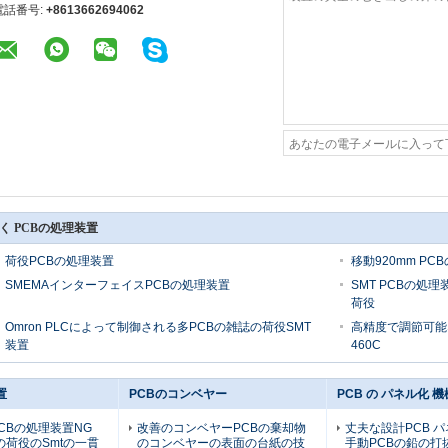
電話番号:
+8613662694062
く PCBの処理装置
荷役PCBの処理装置
移動920mm PC
SMEMAインターフェイスPCBの処理装置
SMT PCBの処
荷役
Omron PLCによって制御される多PCBの雑誌の荷役SMT
高精度で調節可能な
装置
460C
置
PCBのコンベヤー
PCB の パネル化 機
CBの処理装置NG
改善のコンベヤーPCBの棄却物
丈夫な設計PCB 
の荷役のSmtの一貫
のコンベヤーの表面の台紙の技
手動PCBの鉛の打