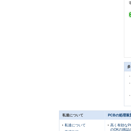
多
私達について
PCBの処理装
私達について
高く有効なP
のOKの雑誌