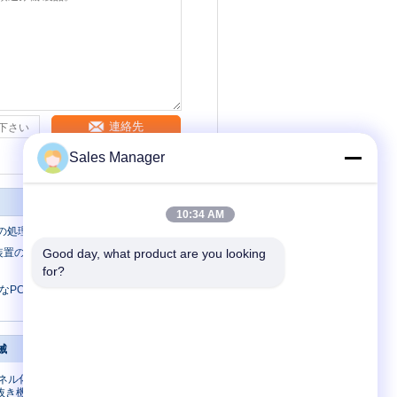
連絡先
Sales Manager
10:34 AM
Bの処理装置
理装置のPCBアセンブリのための多雑誌の
Good day, what product are you looking 
for?
PCBの処理装置SMT PCBの積込み機
械
私達に連絡して下さい
パネル化機械、
私達に連絡して下さい
抜き機