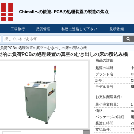
Chimallへの歓迎- PCBの処理装置の製造の焦点
工場旅行
品質管理
私達に連絡して下さい
見積依頼
負荷PCBの処理装置の真空のむき出しの床の積込み機
動的に負荷PCBの処理装置の真空のむき出しの床の積込み機
商品の詳細:
起源の場所:
ブランド名:
C
証明:
C
モデル番号:
S
お支払配送条件:
最小注文数量:
1
価格:
n
パッケージの詳細:
受渡し時間:
2
支払条件:
T