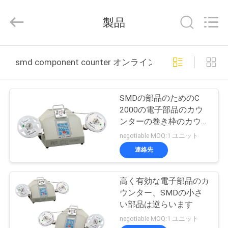
2019
-
2025
製品
Chimall
Electronic
Technology
Co.,
家
Limited.
All
smd component counter オンライン製造
Rights
Reserved.
プ
SMDの部品のためのC
ロ
2000の電子部品のカウ
ンターの巻き枠のカウン
ダ
ター機械
negotiable MOQ:1 ユニット
ク
連絡先
ト
高く有効な電子部品のカ
ウンター、SMDの小さ
私
い部品は逆らいます
negotiable MOQ:1 ユニット