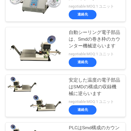
質
negotiable MOQ:1 ユニット
管
連絡先
理
自動シーリング電子部品
は、Smdの巻き枠のカウ
私
ンター機械逆らいます
negotiable MOQ:1 ユニット
達
連絡先
に
連
安定した温度の電子部品
はSMDの構成の収録機
絡
械に逆らいます
negotiable MOQ:1 ユニット
し
連絡先
て
下
PLCはSmd構成のカウン