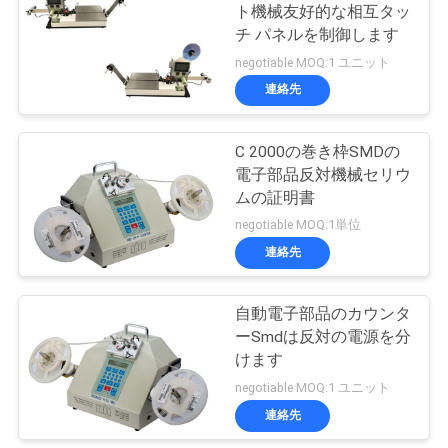
ト機械友好的な相互タッ
さ
チ パネルを制御します
negotiable MOQ:1 ユニット
い
連絡先
引
C 2000の巻き枠SMDの
電子部品反対機械セリウ
用
ムの証明書
を
negotiable MOQ:1単位
連絡先
要
求
自動電子部品のカウンタ
し
ーSmdは反対の電源を分
けます
て
negotiable MOQ:1 ユニット
下
連絡先