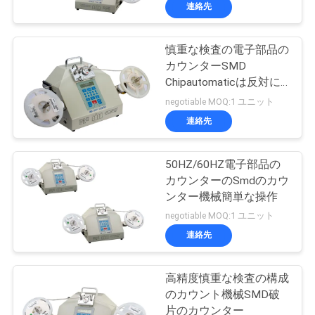
達
連絡先
に
慎重な検査の電子部品の
つ
カウンターSMD
い
Chipautomaticは反対に
分けます
negotiable MOQ:1 ユニット
て
連絡先
工
50HZ/60HZ電子部品の
カウンターのSmdのカウ
場
ンター機械簡単な操作
旅
negotiable MOQ:1 ユニット
連絡先
行
高精度慎重な検査の構成
品
のカウント機械SMD破
片のカウンター