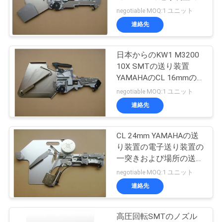
質
CL 8x4mm
negotiable MOQ:1 ユニット
管
連絡先
理
日本からのKW1 M3200
10X SMTの送り装置
私
YAMAHAのCL 16mmの
一突きそして場所の送り
negotiable MOQ:1 ユニット
達
装置
連絡先
に
連
CL 24mm YAMAHAの送
り装置の電子送り装置の
絡
一突きおよび場所の送り
装置KW1 M4500 015
negotiable MOQ:1 ユニット
し
連絡先
て
下
高圧回転SMTのノズル