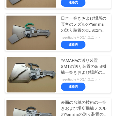
達
ます
連絡先
に
日本一突きおよび場所の
つ
真空のノズルのYamaha
い
の送り装置のCL 8x2mm
KW1 M1500 030
negotiable MOQ:1 ユニット
て
連絡先
工
YAMAHAの送り装置
SMTの送り装置のSmt機
場
械一突きおよび場所の送
旅
り装置KW1 M2200 300
negotiable MOQ:1 ユニット
連絡先
行
表面の台紙の技術の一突
品
きおよび場所機械ノズル
のYamahaの送り装置の