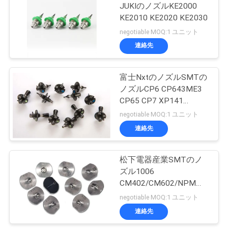
JUKIのノズルKE2000
さ
KE2010 KE2020 KE2030
negotiable MOQ:1 ユニット
い
連絡先
引
富士NxtのノズルSMTの
ノズルCP6 CP643ME3
用
CP65 CP7 XP141
を
XP142 XP143 CP8
negotiable MOQ:1 ユニット
連絡先
要
求
松下電器産業SMTのノ
し
ズル1006
CM402/CM602/NPMの
て
ための1005 230CS
negotiable MOQ:1 ユニット
235CS 240CS
下
連絡先