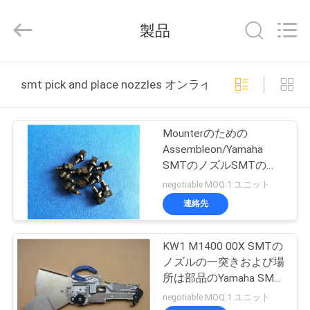
2019
-
2026
製品
Chimall
Electronic
Technology
Co.,
家
Limited.
All
smt pick and place nozzles オンライン製造
Rights
Reserved.
プ
Mounterのための
ロ
Assembleon/Yamaha
SMTのノズルSMTの一
ダ
突きそして場所のノズル
negotiable MOQ:1 ユニット
ク
連絡先
ト
KW1 M1400 00X SMTの
ノズルの一突きおよび場
私
所は部品のYamaha SMT
の送り装置を機械で造り
negotiable MOQ:1 ユニット